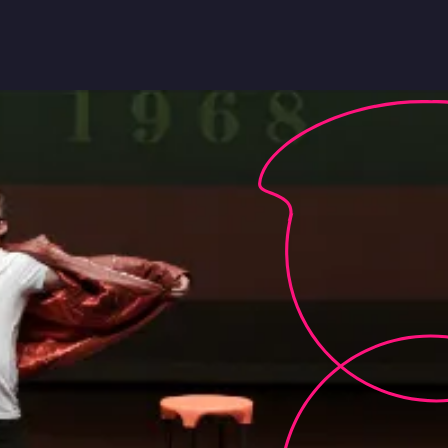
m
Servicios
Idéalo Sessions
Contacto
Brand Design
Laboratorio
Audiovisual
Talents
BTL