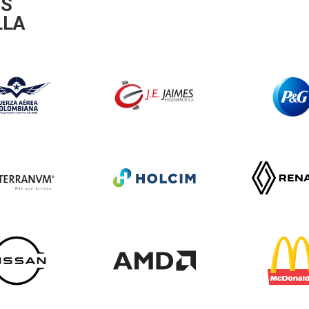
OS
LLA