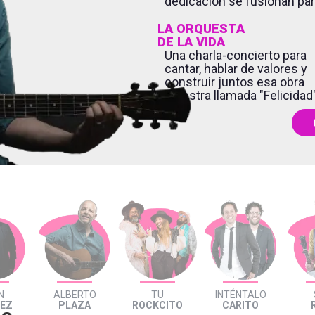
dedicación se fusionan par
LA ORQUESTA
DE LA VIDA
Una charla-concierto para
cantar, hablar de valores y
construir juntos esa obra
maestra llamada "Felicidad
N
ALBERTO
TU
INTÉNTALO
REZ
PLAZA
ROCKCITO
CARITO