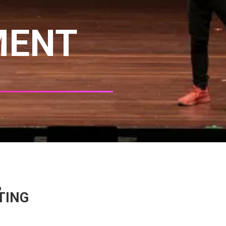
MENT
,
TING