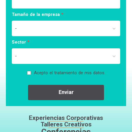
Tamaño de la empresa
*
keyboard_arrow_down
Sector
*
keyboard_arrow_down
Acepto el tratamiento de mis datos.
Enviar
Experiencias Corporativas
Talleres Creativos
Conferencias